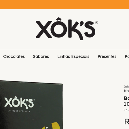
Chocolates
Sabores
Linhas Especiais
Presentes
Po
Iní
Bri
B
1
SK
R