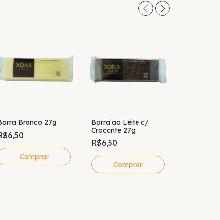
Barra Branco 27g
Barra ao Leite c/
Crocante 27g
R$6,50
Barra ao L
R$6,50
Amendoim
R$6,50