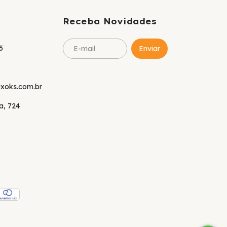
Receba Novidades
5
9
xoks.com.br
la, 724