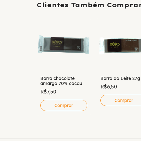
Clientes Também Compra
anco c/
Barra chocolate
Barra ao Leite 27g
m 27g
amargo 70% cacau
R$6,50
R$7,50