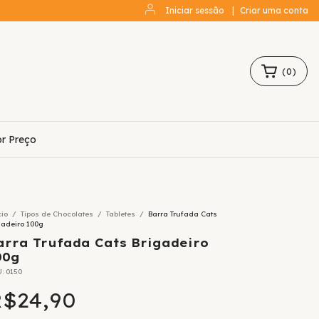
Iniciar sessão
|
Criar uma conta
(
0
)
r Preço
cio
/
Tipos de Chocolates
/
Tabletes
/
Barra Trufada Cats
gadeiro 100g
arra Trufada Cats Brigadeiro
00g
U:
0150
$24,90