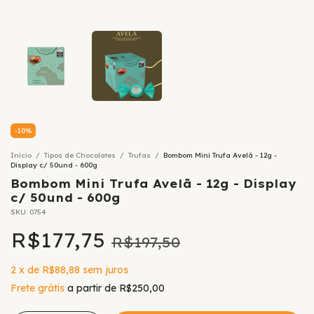
-
10
%
Início
/
Tipos de Chocolates
/
Trufas
/
Bombom Mini Trufa Avelã - 12g -
Display c/ 50und - 600g
Bombom Mini Trufa Avelã - 12g - Display
c/ 50und - 600g
SKU:
0754
R$177,75
R$197,50
2
x
de
R$88,88
sem juros
Frete grátis
a partir de
R$250,00