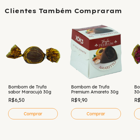
Clientes Também Compraram
Bombom de Trufa
Bombom de Trufa
Bo
sabor Maracujá 30g
Premium Amareto 30g
30
R$6,50
R$9,90
R$